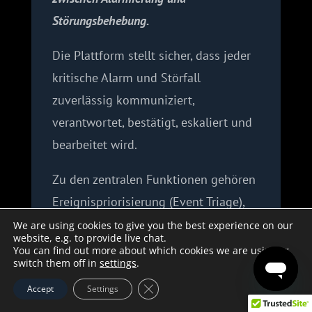
Störungsbehebung.
Die Plattform stellt sicher, dass jeder
kritische Alarm und Störfall
zuverlässig kommuniziert,
verantwortet, bestätigt, eskaliert und
bearbeitet wird.
Zu den zentralen Funktionen gehören
Ereignispriorisierung (Event Triage),
mobile Alarmierung, automatische
We are using cookies to give you the best experience on our
website, e.g. to provide live chat.
Eskalationen, Bereitschaftsplanung
You can find out more about which cookies we are using or
switch them off in
settings
.
sowie die Nachverfolgung von
GDPR Cookie-Banner schließen
Accept
Settings
Quittierungen in Echtzeit. Alarme