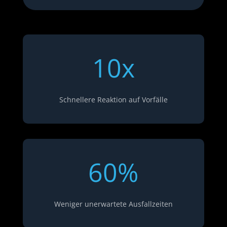
10x
Schnellere Reaktion auf Vorfälle
60
%
Weniger unerwartete Ausfallzeiten