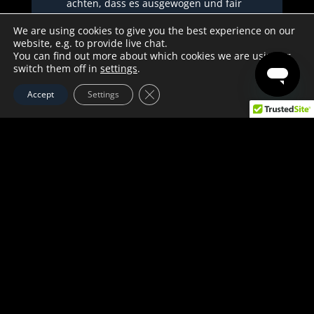
achten, dass es ausgewogen und fair
ist. Das könnt ihr zum Beispiel durch
We are using cookies to give you the best experience on our
eine Rotation erreichen, die dazu
website, e.g. to provide live chat.
beiträgt, dass die Belastung der
You can find out more about which cookies we are using or
Mitarbeiter ausgeglichener ist. Indem
switch them off in
settings
.
jeder Mitarbeiter regelmäßig
GDPR Cookie-Banner schließen
Accept
Settings
Rufbereitschaft hat, kann
sichergestellt werden, dass niemand
übermäßig belastet wird. Sobald alles
feststeht, müsst ihr alle Mitarbeiter
darüber informieren und auch sagen,
wo sie jederzeit Informationen
darüber erhalten können.